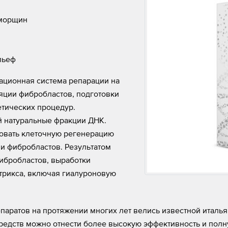
 морщин
льеф
ационная система репарации на
яции фибробластов, подготовки
етических процедур.
 натуральные фракции ДНК.
овать клеточную регенерацию
и фибробластов. Результатом
ибробластов, выработки
атрикса, включая гиалуроновую
аратов на протяжении многих лет велись известной итальян
редств можно отнести более высокую эффективность и полн