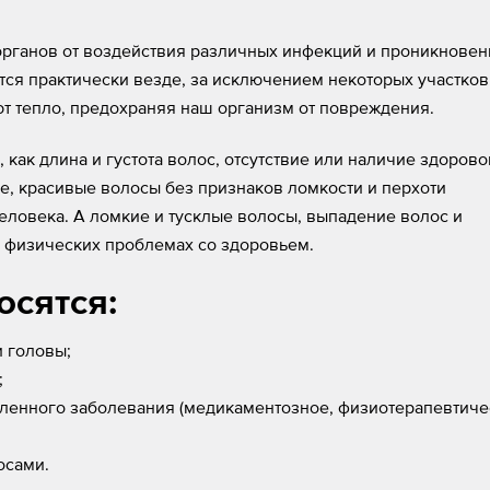
органов от воздействия различных инфекций и проникновен
ся практически везде, за исключением некоторых участков
ают тепло, предохраняя наш организм от повреждения.
 как длина и густота волос, отсутствие или наличие здорово
щие, красивые волосы без признаков ломкости и перхоти
еловека. А ломкие и тусклые волосы, выпадение волос и
 физических проблемах со здоровьем.
осятся:
и головы;
;
ленного заболевания (медикаментозное, физиотерапевтиче
осами.