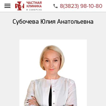
8(3823) 98-10-80
Главная
Специалисты
Субочева Юлия Анатольевна
Субочева Юлия Анатольевна