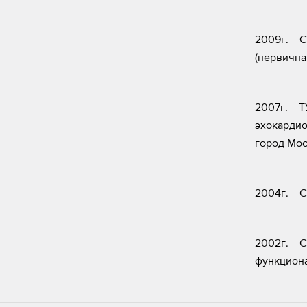
2009г. С
(первична
2007г. ТУ
эхокардио
город Мос
2004г. Се
2002г. Сп
функцион